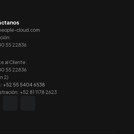
áctanos
people-cloud.com
ción:
00 55 22836
e al Cliente:
00 55 22836
n 2)
s: +52 55 5404 6538
stración: +52 81 1178 2623