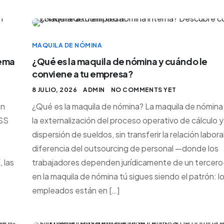
MAQUILA DE NÓMINA
tema
¿Qué es la maquila de nómina y cuándo le
conviene a tu empresa?
8 JULIO, 2026
ADMIN
NO COMMENTS YET
en
¿Qué es la maquila de nómina? La maquila de nómina
MSS
la externalización del proceso operativo de cálculo y
dispersión de sueldos, sin transferir la relación laboral
diferencia del outsourcing de personal —donde los
 las
trabajadores dependen jurídicamente de un tercer
en la maquila de nómina tú sigues siendo el patrón: l
empleados están en […]