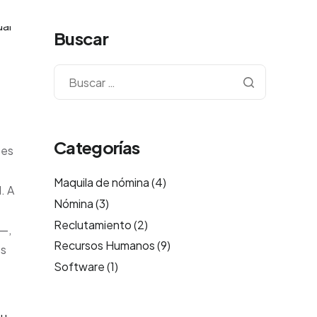
Buscar
Categorías
 es
Maquila de nómina
(4)
. A
Nómina
(3)
Reclutamiento
(2)
o—,
Recursos Humanos
(9)
os
Software
(1)