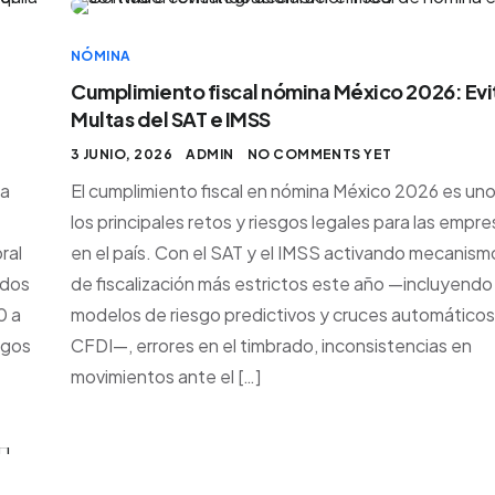
NÓMINA
Cumplimiento fiscal nómina México 2026: Evi
Multas del SAT e IMSS
3 JUNIO, 2026
ADMIN
NO COMMENTS YET
na
El cumplimiento fiscal en nómina México 2026 es un
los principales retos y riesgos legales para las empr
ral
en el país. Con el SAT y el IMSS activando mecanism
 dos
de fiscalización más estrictos este año —incluyendo
0 a
modelos de riesgo predictivos y cruces automáticos
agos
CFDI—, errores en el timbrado, inconsistencias en
movimientos ante el […]