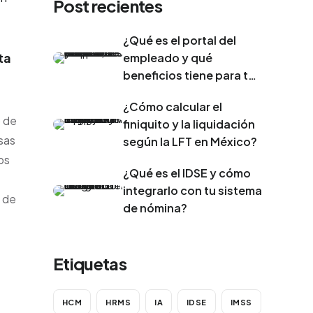
Post recientes
¿Qué es el portal del
ta
empleado y qué
beneficios tiene para tu
empresa?
¿Cómo calcular el
o de
finiquito y la liquidación
esas
según la LFT en México?
os
¿Qué es el IDSE y cómo
integrarlo con tu sistema
 de
de nómina?
Etiquetas
HCM
HRMS
IA
IDSE
IMSS