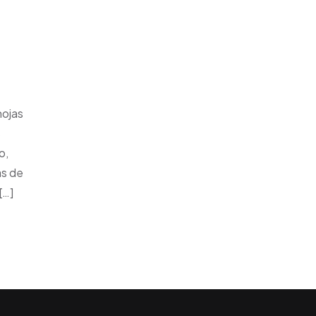
hojas
s
o,
as de
[…]