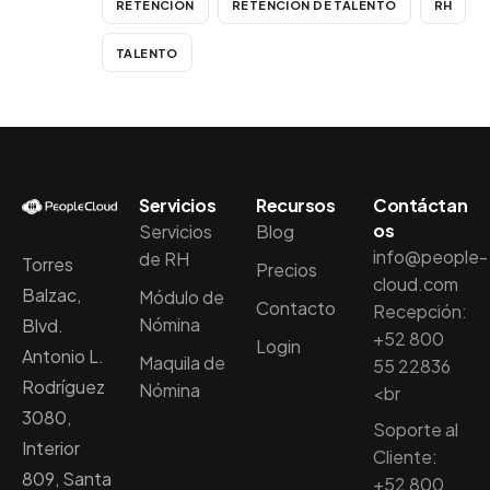
RETENCIÓN
RETENCIÓN DE TALENTO
RH
TALENTO
Servicios
Recursos
Contáctan
os
Servicios
Blog
info@people-
de RH
Torres
Precios
cloud.com
Balzac,
Módulo de
Contacto
Recepción:
Nómina
Blvd.
+52 800
Login
Antonio L.
Maquila de
55 22836
Rodríguez
Nómina
<br
3080,
Soporte al
Interior
Cliente:
809, Santa
+52 800