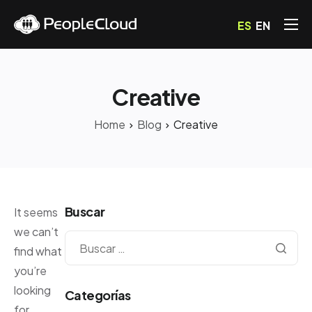
ES
EN
Servicios
Precios
Creative
Blog
Home
Blog
Creative
Preguntas Frecuentes
Contacto
Buscar
It seems
we can’t
find what
you’re
looking
Categorías
for.