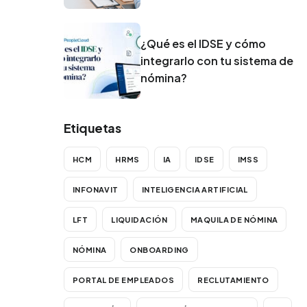
¿Qué es el IDSE y cómo
integrarlo con tu sistema de
nómina?
Etiquetas
HCM
HRMS
IA
IDSE
IMSS
INFONAVIT
INTELIGENCIA ARTIFICIAL
LFT
LIQUIDACIÓN
MAQUILA DE NÓMINA
NÓMINA
ONBOARDING
PORTAL DE EMPLEADOS
RECLUTAMIENTO