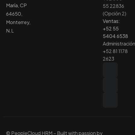
María, CP
55 22836
(Opción 2)
64650,
Ventas:
Monterrey,
+52 55
N.L
5404 6538
Administración
+52 81 1178
2623
© PeopleCloud HRM – Built with passion by