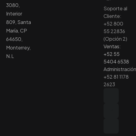
3080,
Soporte al
Interior
Cliente:
809, Santa
+52 800
María, CP
55 22836
(Opción 2)
64650,
Ventas:
Monterrey,
+52 55
N.L
5404 6538
Administración
+52 81 1178
2623