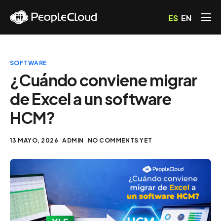
ES
EN
Servicios
Precios
SOFTWARE
Blog
¿Cuándo conviene migrar
de Excel a un software
Preguntas Frecuentes
HCM?
Contacto
13 MAYO, 2026
ADMIN
NO COMMENTS YET